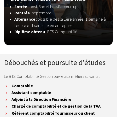
Entrée
: post-Bac et hors Parcoursup
Rentrée
: septembre
Alternance
: possible dès la 1ère année, 1 semaine à
l'école et 1 semaine en entreprise
Diplôme obtenu
: BTS Comptabilité...
Débouchés et poursuite d'études
Le BTS Comptabilité Gestion ouvre aux métiers suivants :
Comptable
Assistant comptable
Adjoint à la Direction Financière
Chargé de comptabilité et de gestion de la TVA
Référent comptabilité fournisseur ou client