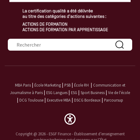
Formulaire de recherche
|
|
|
|
MBA Paris
École Marketing
PSB
École RH
Communication et
|
|
|
|
Journalisme à Paris
ESG Langues
ESG
Sport Business
Vie de l'école
|
|
|
|
DCG Toulouse
Executive MBA
DSCG Bordeaux
Parcoursup
Copyright @ 2026 - ESGF Finance - Établissement d’enseignement
supérieur technique privé reconnu par l’État