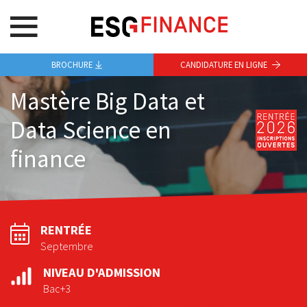
BROCHURE
CANDIDATURE EN LIGNE
Mastère Big Data et
Data Science en
finance
RENTRÉE
Septembre
NIVEAU D'ADMISSION
Bac+3