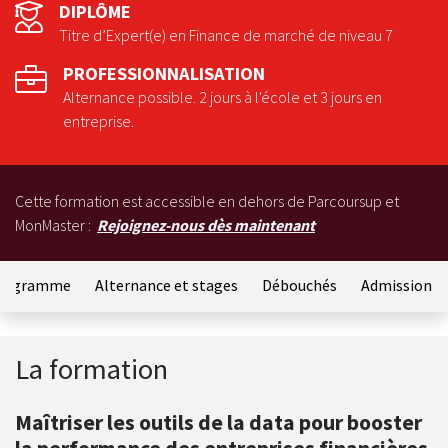
DIPLÔME
Titre d’Expert(e) en Finance de marché de niveau 7
PROFESSIONNALISATION
Alternance possible. 2 jours à l'école et 3 jours en
entreprise.
Cette formation est accessible en dehors de Parcoursup et
MonMaster :
Rejoignez-nous dès maintenant
rogramme
Alternance et stages
Débouchés
Admission
La formation
Maîtriser les outils de la data pour booster