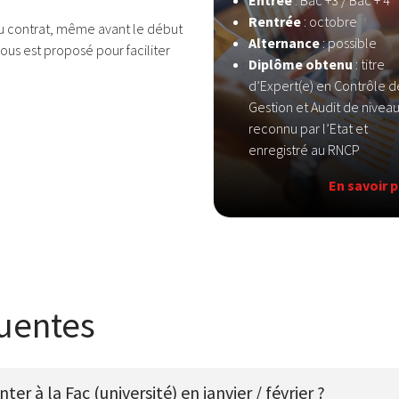
Entrée
: Bac +3 / Bac + 4
Rentrée
: octobre
du contrat, même avant le début
Alternance
: possible
ous est proposé pour faciliter
Diplôme obtenu
: titre
d’Expert(e) en Contrôle d
Gestion et Audit de niveau
reconnu par l’Etat et
enregistré au RNCP
En savoir p
quentes
nter à la Fac (université) en janvier / février ?