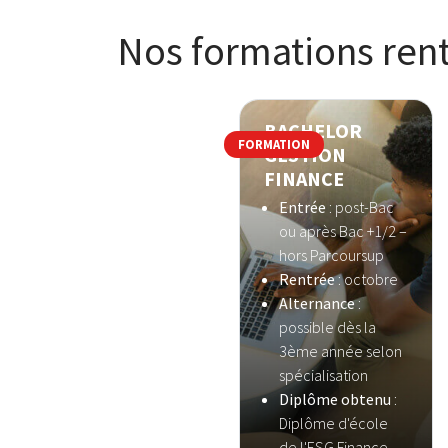
Nos formations rent
BACHELOR
FORMATION
GESTION
FINANCE
Entrée
: post-Bac
ou après Bac +1/2 –
hors Parcoursup
Rentrée
: octobre
Alternance
:
possible dès la
3ème année selon
spécialisation
Diplôme obtenu
:
Diplôme d'école
de l'ESG Finance