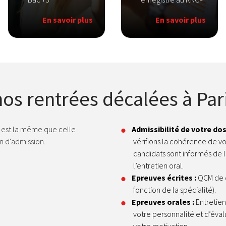
En savoir plus
En savoir plus
s rentrées décalées à Pari
 est la même que celle
Admissibilité de votre dos
on d'admission.
vérifions la cohérence de vo
candidats sont informés de l
l’entretien oral.
Epreuves écrites :
QCM de c
fonction de la spécialité).
Epreuves orales :
Entretien
votre personnalité et d’éval