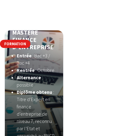
MASTÈRE
FINANCE
FORMATION
D'ENTREPRISE
Entrée
: Bac +3 /
Bac +4
Rentrée
: Octobre
Alternance
:
possible
Diplôme obtenu
:
Titre d’Expert en
finance
d’entreprise de
niveau 7, reconnu
par l’Etat et
enregistré au RNCP