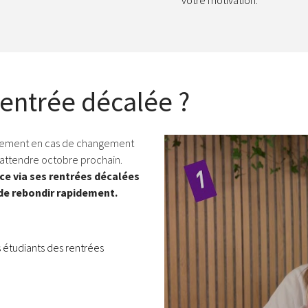
votre motivation.
rentrée décalée ?
idement en cas de changement
5 bonnes raisons de faire une 
à attendre octobre prochain.
ce via ses rentrées décalées
de rebondir rapidement.
 étudiants des rentrées