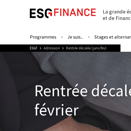
La grande é
et de Financ
Programmes
Je suis...
Stages et alterna
Vous êtes ici
ESGF
Admission
Rentrée décalée (janv/fev)
Rentrée décalé
février