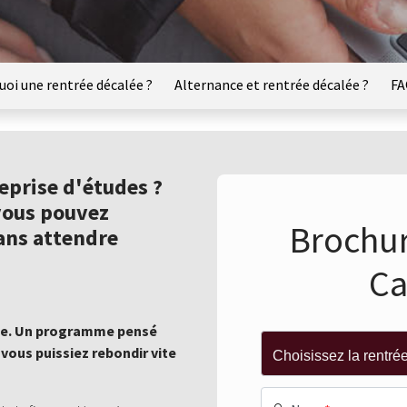
quoi une rentrée décalée ?
Alternance et rentrée décalée ?
FA
eprise d'études ?
 vous pouvez
Brochur
ans attendre
Ca
lée. Un programme pensé
vous puissiez rebondir vite