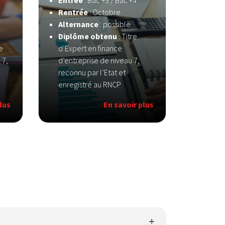
Entrée
: Bac +3 / Bac +4
Rentrée
: Octobre
Alternance
: possible
Diplôme obtenu
: Titre
e
d’Expert en finance
 7,
d’entreprise de niveau 7,
reconnu par l’Etat et
enregistré au RNCP
lus
En savoir plus