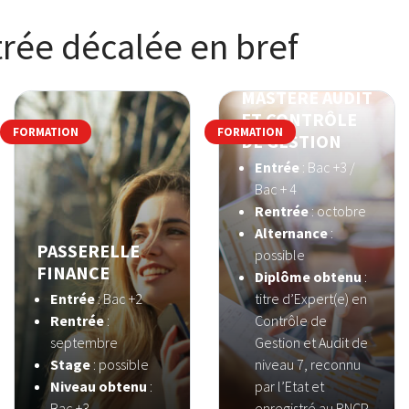
rée décalée en bref
MASTÈRE AUDIT
ET CONTRÔLE
FORMATION
FORMATION
DE GESTION
Entrée
: Bac +3 /
Bac + 4
Rentrée
: octobre
Alternance
:
PASSERELLE
possible
FINANCE
Diplôme obtenu
:
Entrée
: Bac +2
titre d’Expert(e) en
Rentrée
:
Contrôle de
septembre
Gestion et Audit de
Stage
: possible
niveau 7, reconnu
Niveau obtenu
:
par l’Etat et
Bac +3
enregistré au RNCP