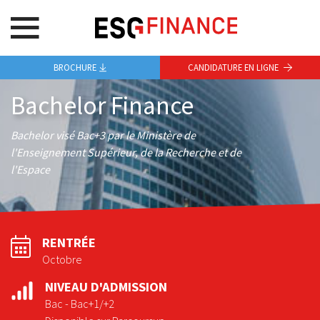
BROCHURE
CANDIDATURE EN LIGNE
Bachelor Finance
Bachelor visé Bac+3 par le Ministère de
l'Enseignement Supérieur, de la Recherche et de
l'Espace
RENTRÉE
Octobre
NIVEAU D'ADMISSION
Bac - Bac+1/+2