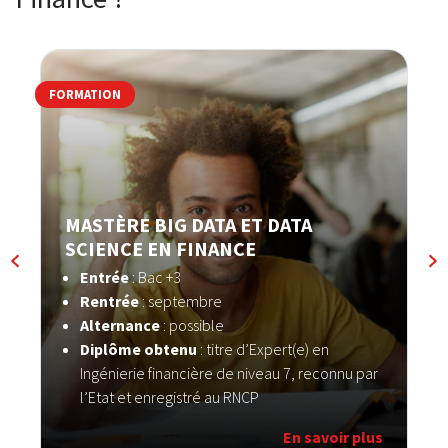
FORMATION
F
MASTÈRE BIG DATA ET DATA
SCIENCE EN FINANCE
Entrée
: Bac +3
Rentrée
: septembre
Alternance
: possible
Diplôme obtenu
: titre d’Expert(e) en
Ingénierie financière de niveau 7, reconnu par
l’Etat et enregistré au RNCP
En savoir plus