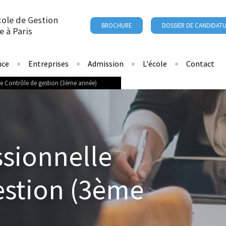
cole de Gestion
BROCHURE
DOSSIER DE CANDIDAT
e à Paris
nce
Entreprises
Admission
L'école
Contact
le Contrôle de gestion (3ème année)
ssionnelle
estion (3ème