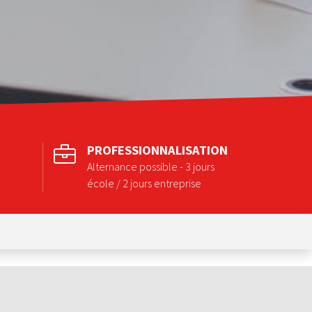
PROFESSIONNALISATION
Alternance possible - 3 jours
école / 2 jours entreprise