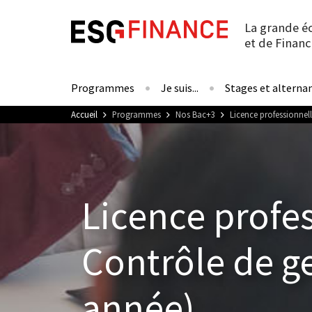
La grande é
et de Financ
Programmes
Je suis...
Stages et alterna
Vous êtes ici
Accueil
Programmes
Nos Bac+3
Licence professionnel
Licence profe
Contrôle de g
année)