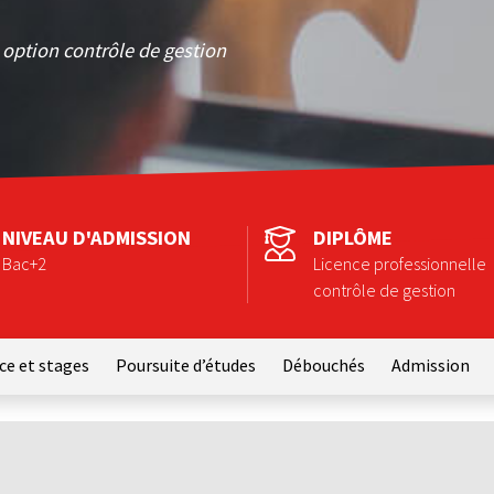
: option contrôle de gestion
NIVEAU D'ADMISSION
DIPLÔME
Bac+2
Licence professionnelle
contrôle de gestion
ce et stages
Poursuite d’études
Débouchés
Admission