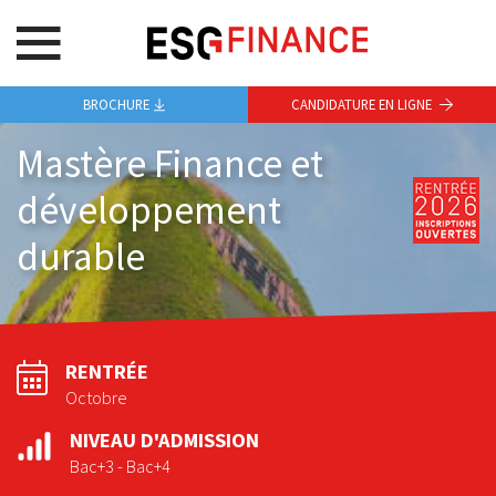
BROCHURE
CANDIDATURE EN LIGNE
Mastère Finance et
développement
durable
RENTRÉE
Octobre
NIVEAU D'ADMISSION
Bac+3 - Bac+4