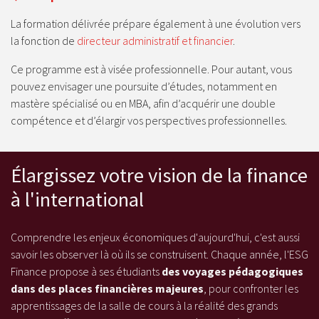
La formation délivrée prépare également à une évolution vers
la fonction de
directeur administratif et financier
.
Ce programme est à visée professionnelle. Pour autant, vous
pouvez envisager une poursuite d’études, notamment en
mastère spécialisé ou en MBA, afin d’acquérir une double
compétence et d’élargir vos perspectives professionnelles.
Élargissez votre vision de la finance
à l'international
Comprendre les enjeux économiques d'aujourd'hui, c'est aussi
savoir les observer là où ils se construisent. Chaque année, l'ESG
Finance propose à ses étudiants
des voyages pédagogiques
dans des places financières majeures
, pour confronter les
apprentissages de la salle de cours à la réalité des grands