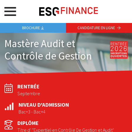
BROCHURE
CANDIDATURE EN LIGNE
Mastère Audit et
Contrôle de Gestion
RENTRÉE
Septembre
NIVEAU D'ADMISSION
Bac+3 - Bac+4
DIPLÔME
Titre d’ "Expert(e) en Contrôle De Gestion et Audit"