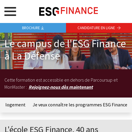
BROCHURE
CANDIDATURE EN LIGNE
Le campus de l'ESG Finance
à La Défense
Cette formation est accessible en dehors de Parcoursup et
MonMaster :
Rejoignez-nous dès maintenant
otre logement
Je veux connaître les programmes ESG Finance
L'école ESG Finance, 40 ans