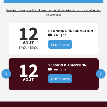
Veuillez cliquer pour être informé des modalités de traitement de vos données
personnelles
12
RÉUNION D’INFORMATION
en ligne
AOÛT
Je m'inscris
17h00 - 18h00
12
SESSION D’ADMISSION
en ligne
Je m'inscris
AOÛT