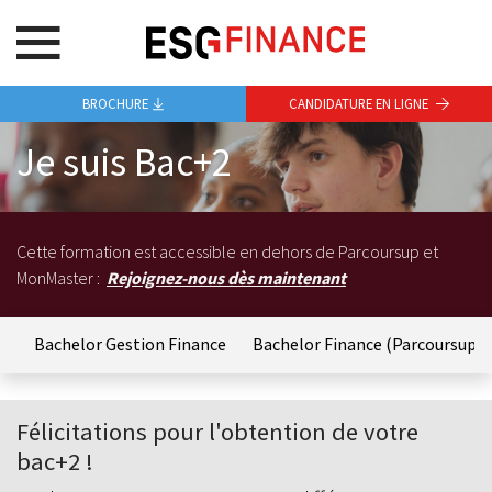
BROCHURE
CANDIDATURE EN LIGNE
Je suis Bac+2
Cette formation est accessible en dehors de Parcoursup et
MonMaster :
Rejoignez-nous dès maintenant
e
Bachelor Gestion Finance
Bachelor Finance (Parcoursup)
Félicitations pour l'obtention de votre
bac+2 !