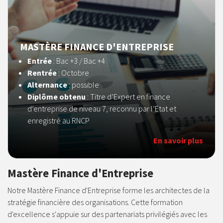
MASTÈRE FINANCE D'ENTREPRISE
Entrée
: Bac +3 / Bac +4
Rentrée
: Octobre
Alternance
: possible
Diplôme obtenu
: Titre d’Expert en finance
d’entreprise de niveau 7, reconnu par l’Etat et
enregistré au RNCP
En savoir plus
Mastère Finance d'Entreprise
Notre Mastère Finance d'Entreprise forme les architectes de la
stratégie financière des organisations. Cette formation
d'excellence s'appuie sur des partenariats privilégiés avec les