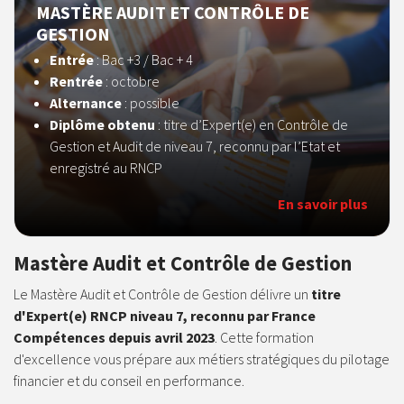
MASTÈRE AUDIT ET CONTRÔLE DE
GESTION
Entrée
: Bac +3 / Bac + 4
Rentrée
: octobre
Alternance
: possible
Diplôme obtenu
: titre d’Expert(e) en Contrôle de
Gestion et Audit de niveau 7, reconnu par l’Etat et
enregistré au RNCP
En savoir plus
Mastère Audit et Contrôle de Gestion
Le Mastère Audit et Contrôle de Gestion délivre un
titre
d'Expert(e) RNCP niveau 7, reconnu par France
Compétences depuis avril 2023
. Cette formation
d'excellence vous prépare aux métiers stratégiques du pilotage
financier et du conseil en performance.