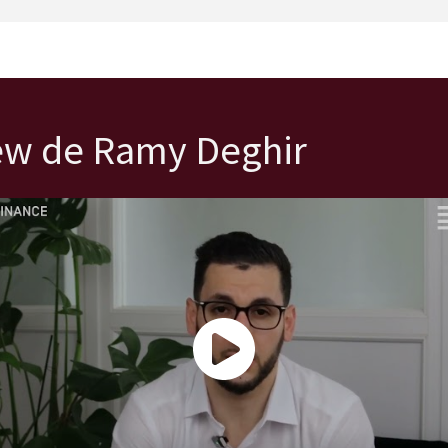
iew de Ramy Deghir
nage de Ramy, étudiant en Mastère Audit et Contrôle de Gestion