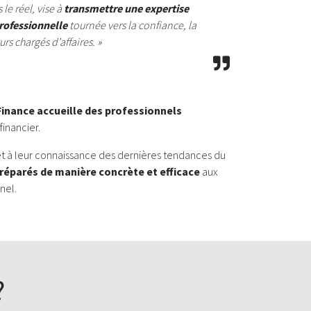
le réel, vise à
transmettre une expertise
rofessionnelle
tournée vers la confiance, la
urs chargés d’affaires. »
Finance accueille des professionnels
financier.
et à leur connaissance des dernières tendances du
réparés de manière concrète et efficace
aux
nel.
?