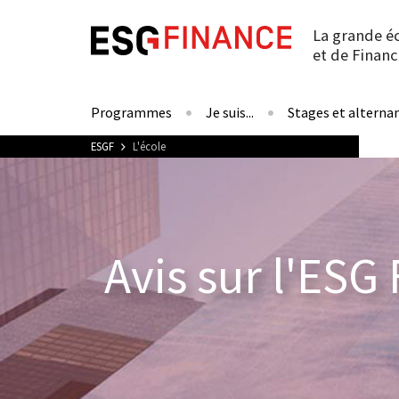
La grande é
et de Financ
Programmes
Je suis...
Stages et alterna
Vous êtes ici
ESGF
L'école
Avis sur l'ESG