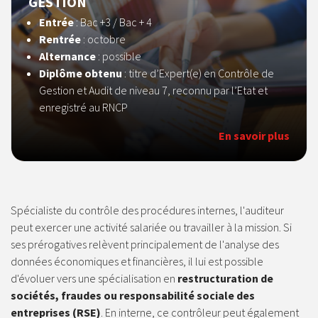
GESTION
Entrée
: Bac +3 / Bac + 4
Rentrée
: octobre
Alternance
: possible
Diplôme obtenu
: titre d’Expert(e) en Contrôle de
Gestion et Audit de niveau 7, reconnu par l’Etat et
enregistré au RNCP
En savoir plus
Spécialiste du contrôle des procédures internes, l'auditeur
peut exercer une activité salariée ou travailler à la mission. Si
ses prérogatives relèvent principalement de l'analyse des
données économiques et financières, il lui est possible
d'évoluer vers une spécialisation en
restructuration de
sociétés, fraudes ou responsabilité sociale des
entreprises (RSE)
. En interne, ce contrôleur peut également