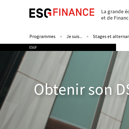
La grande é
et de Financ
Programmes
Je suis...
Stages et alterna
Vous êtes ici
ESGF
Obtenir son D