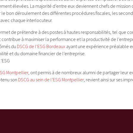
ent élevées. La majorité d’entre eux deviennent chefs de mission o
 le bon déroulement des différentes procédures fiscales, les seconds 
 avec chaque interlocuteur.
et de prétendre à des postes à hautes responsabilités, tel que contr
t contribue à maximiser la performance et la productivité de l’entrepr
plômés du
DSCG de l’ESG Bordeaux
ayant une expérience préalable en c
lité et du domaine financier de l’entreprise.
l’ESG
SG Montpellier
, ont permis à de nombreux alumni de partager leur exp
btenu son
DSCG au sein de l’ESG Montpellier
, revient ainsi sur ses imp