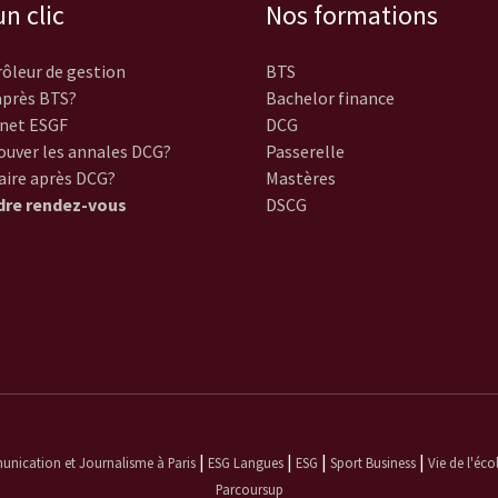
n clic
Nos formations
ôleur de gestion
BTS
près BTS?
Bachelor finance
net ESGF
DCG
ouver les annales DCG?
Passerelle
aire après DCG?
Mastères
dre rendez-vous
DSCG
|
|
|
|
ication et Journalisme à Paris
ESG Langues
ESG
Sport Business
Vie de l'éco
Parcoursup