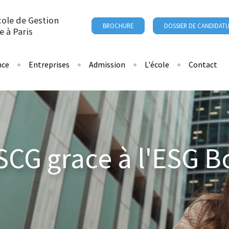
cole de Gestion
BROCHURE
DOSSIER DE CANDIDAT
e à Paris
nce
Entreprises
Admission
L'école
Contact
SCG grace à l'ESG 