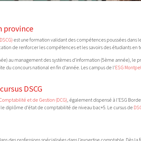
n province
(DSCG)
est une formation validant des compétences poussées dans le
ion de renforcer les compétences et les savoirs des étudiants en 
e année) au management des systèmes d’information (5ème année), l
ite du concours national en fin d’année. Les campus de l’
ESG Montpel
e cursus DSCG
omptabilité et de Gestion (DCG)
, également dispensé à l’ESG Bordea
r le diplôme d’état de comptabilité de niveau bac+5. Le cursus de
DSC
ns des professions spécialisées dans l’expertise comptable. Dès la fi