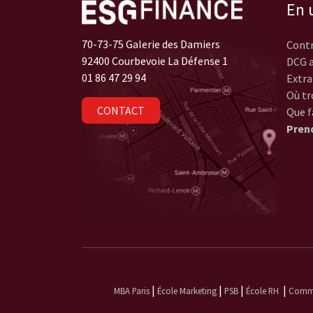
En u
70-73-75 Galerie des Damiers
Contr
92400 Courbevoie La Défense 1
DCG a
01 86 47 29 94
Extra
Où tr
CONTACT
Que f
Pren
|
|
|
|
MBA Paris
École Marketing
PSB
École RH
Commun