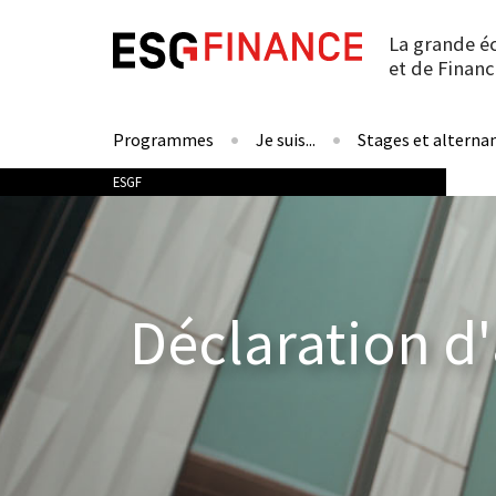
La grande é
et de Financ
Programmes
Je suis...
Stages et alterna
Vous êtes ici
ESGF
Déclaration d'