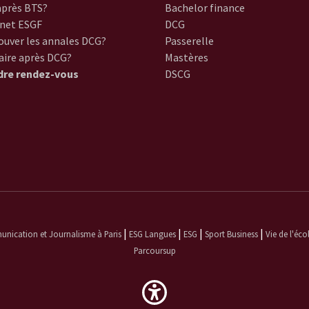
près BTS?
Bachelor finance
net ESGF
DCG
ouver les annales DCG?
Passerelle
aire après DCG?
Mastères
dre rendez-vous
DSCG
|
|
|
|
ication et Journalisme à Paris
ESG Langues
ESG
Sport Business
Vie de l'éco
Parcoursup