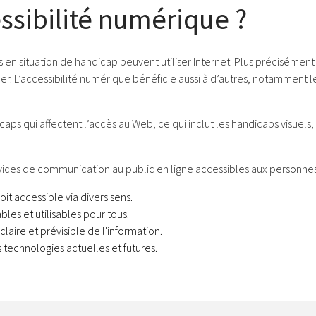
essibilité numérique ?
es en situation de handicap peuvent utiliser Internet. Plus préciséme
ibuer. L’accessibilité numérique bénéficie aussi à d’autres, notammen
ps qui affectent l’accès au Web, ce qui inclut les handicaps visuels, a
rvices de communication au public en ligne accessibles aux personnes
oit accessible via divers sens.
bles et utilisables pour tous.
claire et prévisible de l'information.
s technologies actuelles et futures.