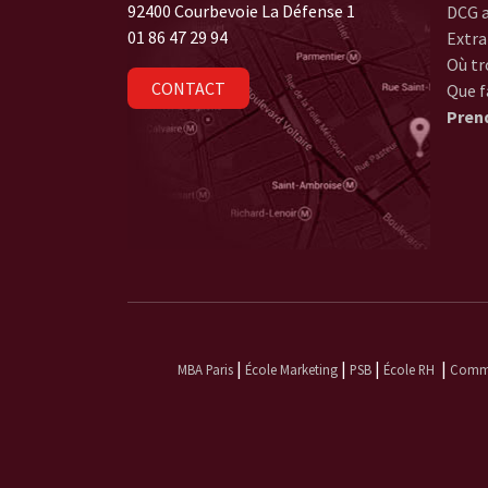
92400 Courbevoie La Défense 1
DCG a
01 86 47 29 94
Extra
Où tr
CONTACT
Que f
Pren
|
|
|
|
MBA Paris
École Marketing
PSB
École RH
Commun