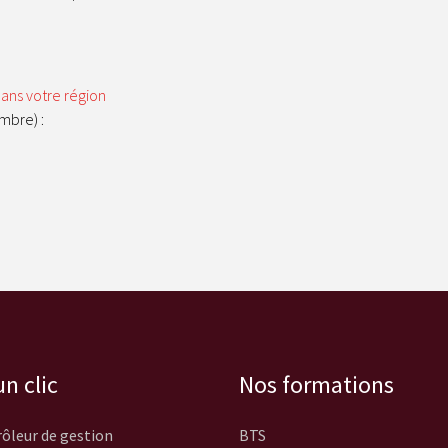
dans votre région
mbre) :
n clic
Nos formations
ôleur de gestion
BTS