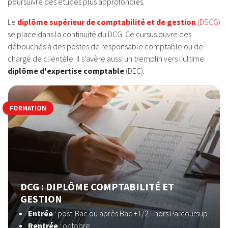
poursuivre des études plus approfondies.
Le
diplôme supérieur de comptabilité et de gestion
(DSCG)
se place dans la continuité du DCG. Ce cursus ouvre des
débouchés à des postes de responsable comptable ou de
chargé de clientèle. Il s'avère aussi un tremplin vers l'ultime
diplôme d'expertise comptable
(DEC).
FORMATION
DCG : DIPLÔME COMPTABILITÉ ET
GESTION
Entrée
:
post-Bac ou après Bac +1/2 - hors Parcoursup
Rentrée
: octobre