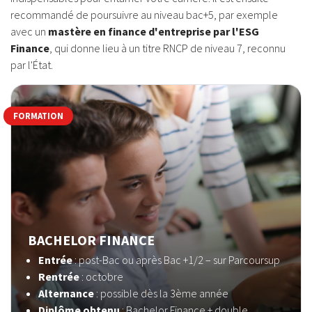
recommandé de poursuivre au niveau bac+5, par exemple
avec un
mastère en finance d'entreprise par l'ESG
Finance
, qui donne lieu à un titre RNCP de niveau 7, reconnu
par l'État.
FORMATION
BACHELOR FINANCE
Entrée
: post-Bac ou après Bac +1/2 – sur Parcoursup
Rentrée
: octobre
Alternance
: possible dès la 3ème année
Diplôme obtenu
: Bachelor Finance + double