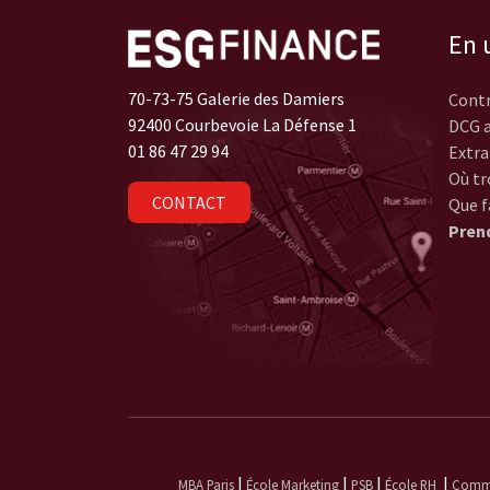
En u
70-73-75 Galerie des Damiers
Contr
92400 Courbevoie La Défense 1
DCG a
01 86 47 29 94
Extra
Où tr
CONTACT
Que f
Pren
|
|
|
|
MBA Paris
École Marketing
PSB
École RH
Commun