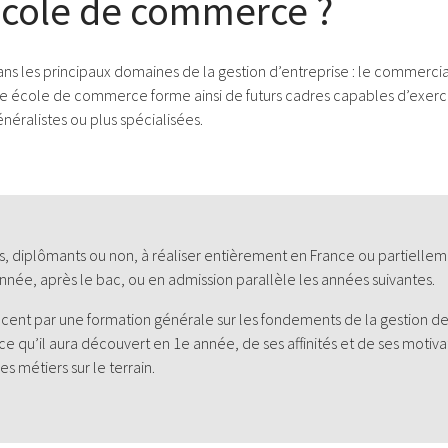
école de commerce ?
les principaux domaines de la gestion d’entreprise : le commercial,
une école de commerce forme ainsi de futurs cadres capables d’exe
énéralistes ou plus spécialisées.
diplômants ou non, à réaliser entièrement en France ou partielleme
année, après le bac, ou en admission parallèle les années suivantes.
t par une formation générale sur les fondements de la gestion de l
e ce qu’il aura découvert en 1e année, de ses affinités et de ses moti
s métiers sur le terrain.