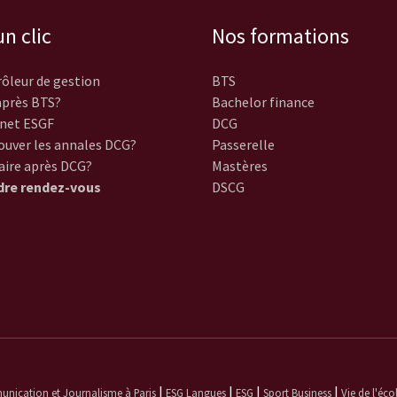
n clic
Nos formations
ôleur de gestion
BTS
près BTS?
Bachelor finance
net ESGF
DCG
ouver les annales DCG?
Passerelle
aire après DCG?
Mastères
dre rendez-vous
DSCG
|
|
|
|
ication et Journalisme à Paris
ESG Langues
ESG
Sport Business
Vie de l'éco