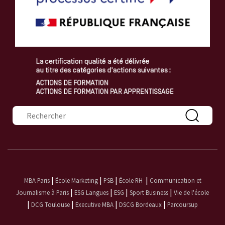
Formulaire de recherche
|
|
|
|
MBA Paris
École Marketing
PSB
École RH
Communication et
|
|
|
|
Journalisme à Paris
ESG Langues
ESG
Sport Business
Vie de l'école
|
|
|
|
DCG Toulouse
Executive MBA
DSCG Bordeaux
Parcoursup