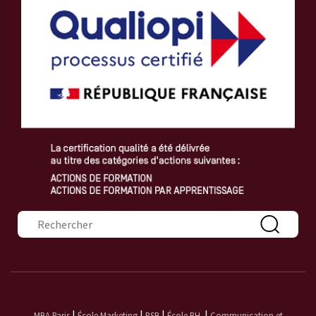
Formulaire de recherche
|
|
|
|
MBA Paris
École Marketing
PSB
École RH
Communication et