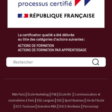
Formulaire de recherche
|
|
|
|
MBA Paris
École Marketing
PSB
École RH
Communication et
|
|
|
|
Journalisme à Paris
ESG Langues
ESG
Sport Business
Vie de l'école
|
|
|
|
DCG Toulouse
Executive MBA
DSCG Bordeaux
Parcoursup