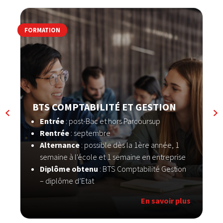
FORMATION
F
BTS COMPTABILITÉ ET GESTION
Entrée
: post-Bac et hors Parcoursup
Rentrée
: septembre
Alternance
: possible dès la 1ère année, 1
semaine à l'école et 1 semaine en entreprise
Diplôme obtenu
: BTS Comptabilité Gestion
– diplôme d’Etat
En savoir plus