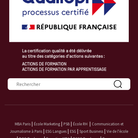
Formulaire de recherche
|
|
|
|
MBA Paris
École Marketing
PSB
École RH
Communication et
|
|
|
|
Journalisme à Paris
ESG Langues
ESG
Sport Business
Vie de l'école