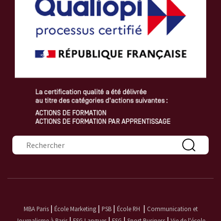
Formulaire de recherche
|
|
|
|
MBA Paris
École Marketing
PSB
École RH
Communication et
|
|
|
|
Journalisme à Paris
ESG Langues
ESG
Sport Business
Vie de l'école