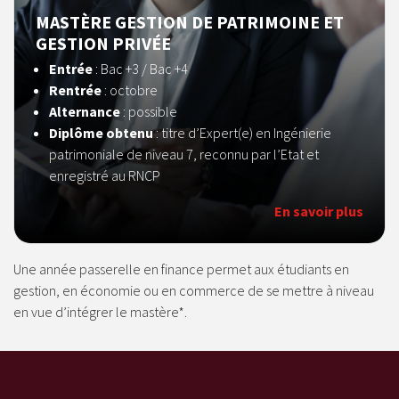
MASTÈRE GESTION DE PATRIMOINE ET
GESTION PRIVÉE
Entrée
: Bac +3 / Bac +4
Rentrée
: octobre
Alternance
: possible
Diplôme obtenu
: titre d’Expert(e) en Ingénierie
patrimoniale de niveau 7, reconnu par l’Etat et
enregistré au RNCP
En savoir plus
Une année passerelle en finance permet aux étudiants en
gestion, en économie ou en commerce de se mettre à niveau
en vue d’intégrer le mastère*.