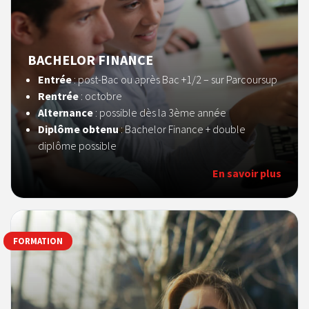
BACHELOR FINANCE
Entrée
: post-Bac ou après Bac +1/2 – sur Parcoursup
Rentrée
: octobre
Alternance
: possible dès la 3ème année
Diplôme obtenu
: Bachelor Finance + double
diplôme possible
En savoir plus
FORMATION