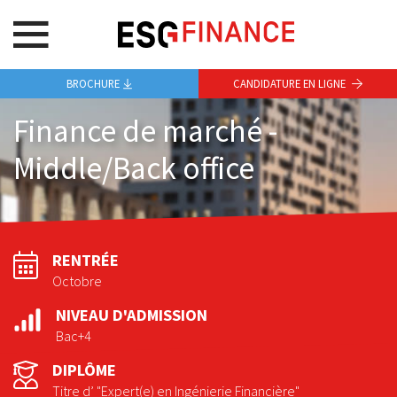
BROCHURE
CANDIDATURE EN LIGNE
Finance de marché -
Middle/Back office
RENTRÉE
Octobre
NIVEAU D'ADMISSION
Bac+4
DIPLÔME
Titre d’ "Expert(e) en Ingénierie Financière"