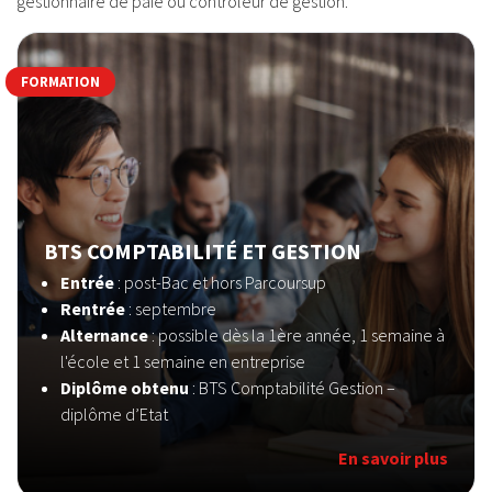
gestionnaire de paie ou contrôleur de gestion.
FORMATION
BTS COMPTABILITÉ ET GESTION
Entrée
: post-Bac et hors Parcoursup
Rentrée
: septembre
Alternance
: possible dès la 1ère année, 1 semaine à
l'école et 1 semaine en entreprise
Diplôme obtenu
: BTS Comptabilité Gestion –
diplôme d’Etat
En savoir plus