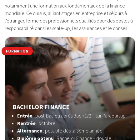
notamment une formation aux fondamentaux de la finance
mondiale. Ce cursus, alliant stages en entreprise et séjours à
l'étranger, forme des professionnels qualifiés pour des postes à
responsabilité dans les scale-up, les assurances et le conseil.
FORMATION
BACHELOR FINANCE
Entrée
: post-Bac ou après Bac +1/2 – sur Parcoursup
Rentrée
: octobre
Alternance
: possible dès la 3ème année
Diplôme obtenu
: Bachelor Finance + double