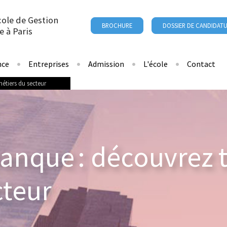
cole de Gestion
BROCHURE
DOSSIER DE CANDIDAT
e à Paris
nce
Entreprises
Admission
L'école
Contact
métiers du secteur
banque : découvrez 
cteur