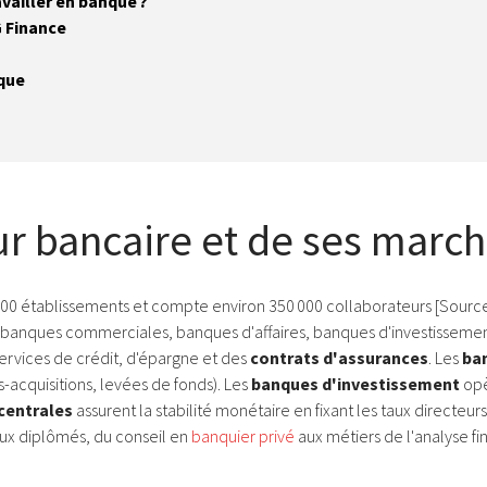
vailler en banque ?
G Finance
nque
r bancaire et de ses marc
0 établissements et compte environ 350 000 collaborateurs [Source : 
tre banques commerciales, banques d'affaires, banques d'investisseme
ervices de crédit, d'épargne et des
contrats d'assurances
. Les
ban
s-acquisitions, levées de fonds). Les
banques d'investissement
opè
centrales
assurent la stabilité monétaire en fixant les taux directeu
aux diplômés, du conseil en
banquier privé
aux métiers de l'analyse fi