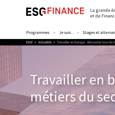
La grande é
et de Financ
Programmes
Je suis...
Stages et alterna
Vous êtes ici
ESGF
Actualités
Travailler en banque : découvrez tous les 
Travailler en 
métiers du se