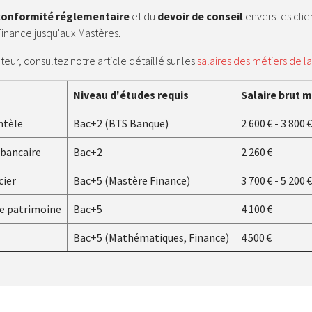
conformité réglementaire
et du
devoir de conseil
envers les clie
Finance jusqu'aux Mastères.
eur, consultez notre article détaillé sur les
salaires des métiers de 
Niveau d'études requis
Salaire brut 
ntèle
Bac+2 (BTS Banque)
2 600 € - 3 800 €
 bancaire
Bac+2
2 260 €
cier
Bac+5 (Mastère Finance)
3 700 € - 5 200 €
de patrimoine
Bac+5
4 100 €
Bac+5 (Mathématiques, Finance)
4 500 €