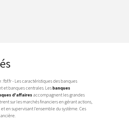
hés
fbf.fr - Les caractéristiques des banques
nt et banques centrales. Les
banques
ques d'affaires
accompagnent les grandes
rent sur les marchés financiers en gérant actions,
rs et en supervisant l'ensemble du système. Ces
nancière.