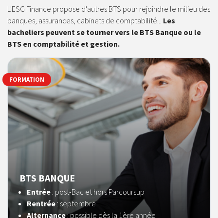
L'ESG Finance propose d'autres BTS pour rejoindre le milieu des
banques, assurances, cabinets de comptabilité...
Les
bacheliers peuvent se tourner vers le BTS Banque ou le
BTS en comptabilité et gestion.
FORMATION
BTS BANQUE
Entrée
: post-Bac et hors Parcoursup
Rentrée
: septembre
Alternance
: possible dès la 1ère année