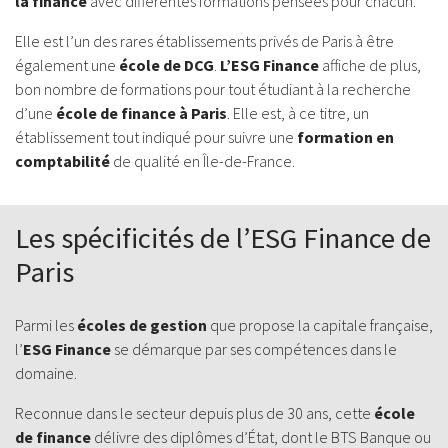
la finance
avec différentes formations pensées pour chacun.
Elle est l’un des rares établissements privés de Paris à être
également une
école de
DCG
.
L’ESG Finance
affiche de plus,
bon nombre de formations pour tout étudiant à la recherche
d’une
école de finance à Paris
. Elle est, à ce titre, un
établissement tout indiqué pour suivre une
formation en
comptabilité
de qualité en Île-de-France.
Les spécificités de l’ESG Finance de
Paris
Parmi les
écoles de gestion
que propose la capitale française,
l’
ESG Finance
se démarque par ses compétences dans le
domaine.
Reconnue dans le secteur depuis plus de 30 ans, cette
école
de finance
délivre des diplômes d’État, dont le BTS Banque ou