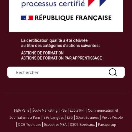
Formulaire de recherche
|
|
|
|
MBA Paris
École Marketing
PSB
École RH
Communication et
|
|
|
|
Journalisme à Paris
ESG Langues
ESG
Sport Business
Vie de l'école
|
|
|
|
DCG Toulouse
Executive MBA
DSCG Bordeaux
Parcoursup