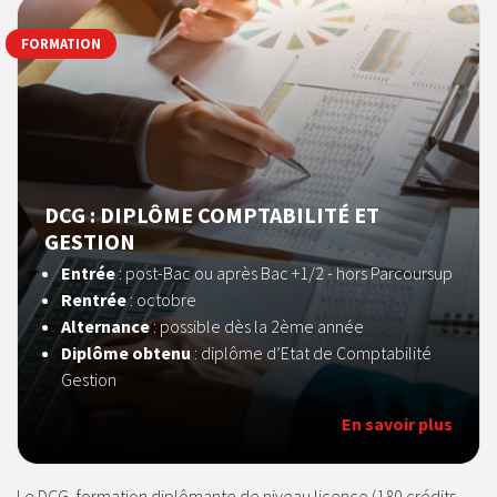
FORMATION
DCG : DIPLÔME COMPTABILITÉ ET
GESTION
Entrée
:
post-Bac ou après Bac +1/2 - hors Parcoursup
Rentrée
: octobre
Alternance
: possible dès la 2ème année
Diplôme obtenu
: diplôme d’Etat de Comptabilité
Gestion
En savoir plus
Le DCG, formation diplômante de niveau licence (180 crédits