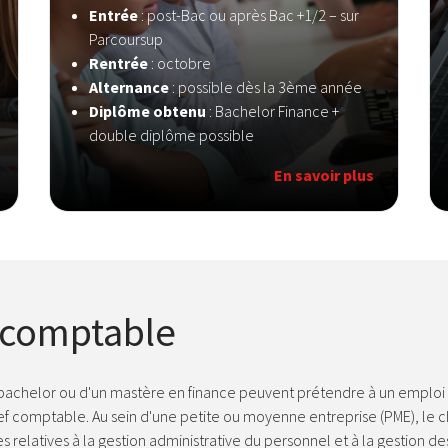
Entrée
: post-Bac ou après Bac +1/2 – sur
Parcoursup
Rentrée
: octobre
Alternance
: possible dès la 3ème année
Diplôme obtenu
: Bachelor Finance +
double diplôme possible
En savoir plus
 comptable
 bachelor ou d'un mastère en finance peuvent prétendre à un emploi 
f comptable. Au sein d'une petite ou moyenne entreprise (PME), le ch
es relatives à la gestion administrative du personnel et à la gestion de