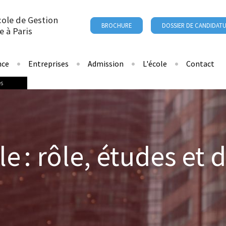
cole de Gestion
BROCHURE
DOSSIER DE CANDIDAT
e à Paris
nce
Entreprises
Admission
L'école
Contact
és
e : rôle, études et