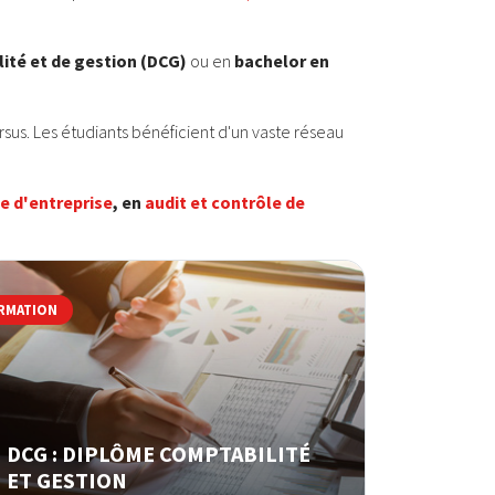
ité et de gestion (DCG)
ou en
bachelor en
sus. Les étudiants bénéficient d'un vaste réseau
e d'entreprise
, en
audit et contrôle de
RMATION
DCG : DIPLÔME COMPTABILITÉ
ET GESTION