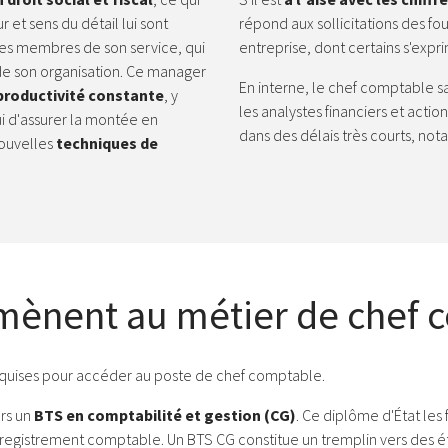
 et sens du détail lui sont
répond aux sollicitations des f
 les membres de son service, qui
entreprise, dont certains s'expr
 de son organisation. Ce manager
En interne, le chef comptable s
 productivité constante
, y
les analystes financiers et acti
lui d'assurer la montée en
dans des délais très courts, no
ouvelles
techniques de
 mènent au métier de chef 
quises pour accéder au poste de chef comptable.
ers un
BTS en comptabilité et gestion (CG)
. Ce diplôme d'État le
nregistrement comptable. Un BTS CG constitue un tremplin vers des é