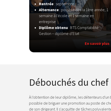
Rentrée
: septembre
Alternance
: possible dès la 1ère année, 1
semaine à l'école et 1 semaine en
entreprise
Diplôme obtenu
: BTS Comptabilité
Gestion – diplôme d’Etat
En savoir plus
Débouchés du chef
À l'obtention de leur diplôme, les détenteurs d'un
possible de briguer une promotion au poste de che
de son dirigeant. Il s'acquitte de tâches polyvalent