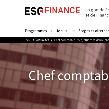
La grande é
et de Financ
Programmes
Je suis...
Stages et alterna
Vous êtes ici
ESGF
Actualités
Chef comptable : rôle, études et débouch
Chef comptabl