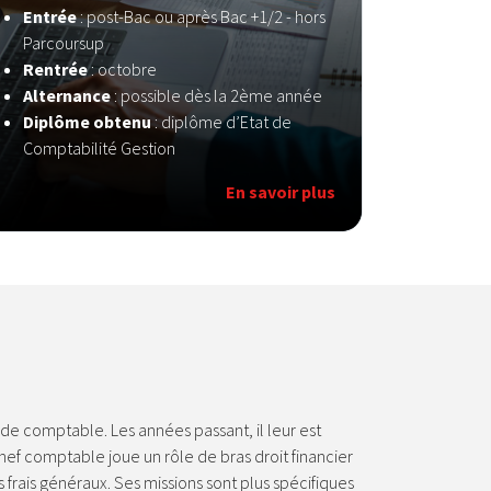
Entrée
:
post-Bac ou après Bac +1/2 - hors
Parcoursup
Rentrée
: octobre
Alternance
: possible dès la 2ème année
Diplôme obtenu
: diplôme d’Etat de
Comptabilité Gestion
En savoir plus
de comptable. Les années passant, il leur est
ef comptable joue un rôle de bras droit financier
s frais généraux. Ses missions sont plus spécifiques