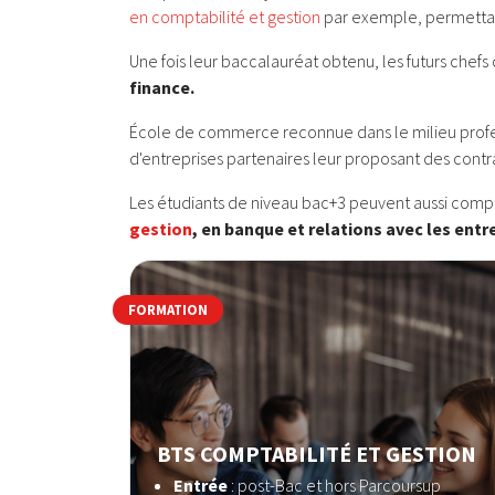
en comptabilité et gestion
par exemple, permettant
Une fois leur baccalauréat obtenu, les futurs che
finance.
École de commerce reconnue dans le milieu professi
d'entreprises partenaires leur proposant des cont
Les étudiants de niveau bac+3 peuvent aussi compte
gestion
, en banque et relations avec les ent
FORMATION
BTS COMPTABILITÉ ET GESTION
Entrée
: post-Bac et hors Parcoursup