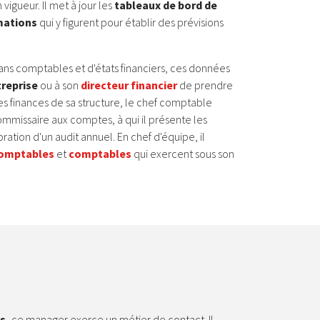
vigueur. Il met à jour les
tableaux de bord de
mations
qui y figurent pour établir des prévisions
lans comptables et d'états financiers, ces données
treprise
ou à son
directeur financier
de prendre
es finances de sa structure, le chef comptable
mmissaire aux comptes, à qui il présente les
ation d'un audit annuel. En chef d'équipe, il
comptables
et
comptables
qui exercent sous son
s,
ce manager exerce un métier de contact. Il