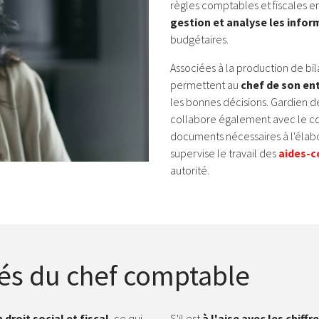
règles comptables et fiscales en 
gestion et analyse les infor
budgétaires.
Associées à la production de bi
permettent au
chef de son en
les bonnes décisions. Gardien d
collabore également avec le co
documents nécessaires à l'élabor
supervise le travail des
aides-
autorité.
és du chef comptable
droit social et fiscal
, ce qui
S'il est
à l'aise avec les chiffre