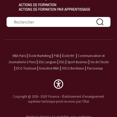
Formulaire de recherche
|
|
|
|
MBA Paris
École Marketing
PSB
École RH
Communication et
|
|
|
|
Journalisme à Paris
ESG Langues
ESG
Sport Business
Vie de l'école
|
|
|
|
DCG Toulouse
Executive MBA
DSCG Bordeaux
Parcoursup
Copyright @ 2026 - ESGF Finance - Établissement d’enseignement
supérieur technique privé reconnu par l’État
Mentions légales
|
Accessibilité : non conforme