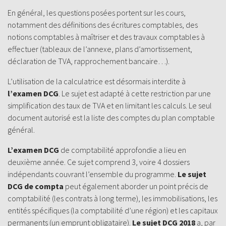
En général, les questions posées portent sur les cours,
notamment des définitions des écritures comptables, des
notions comptables à maîtriser et des travaux comptables à
effectuer (tableaux de l’annexe, plans d’amortissement,
déclaration de TVA, rapprochement bancaire…).
L’utilisation de la calculatrice est désormais interdite à
l’examen DCG
. Le sujet est adapté à cette restriction par une
simplification des taux de TVA et en limitant les calculs. Le seul
document autorisé est la liste des comptes du plan comptable
général.
L’examen DCG
de comptabilité approfondie a lieu en
deuxième année. Ce sujet comprend 3, voire 4 dossiers
indépendants couvrant l’ensemble du programme.
Le sujet
DCG de compta
peut également aborder un point précis de
comptabilité (les contrats à long terme), les immobilisations, les
entités spécifiques (la comptabilité d’une région) et les capitaux
permanents (un emprunt obligataire).
Le sujet DCG 2018
a, par