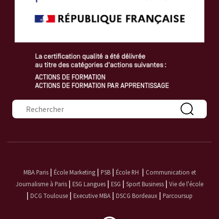
Formulaire de recherche
|
|
|
|
MBA Paris
École Marketing
PSB
École RH
Communication et
|
|
|
|
Journalisme à Paris
ESG Langues
ESG
Sport Business
Vie de l'école
|
|
|
|
DCG Toulouse
Executive MBA
DSCG Bordeaux
Parcoursup