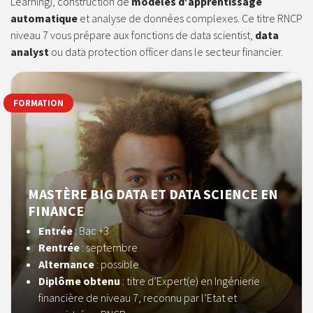
Learning), construction de
modèles d'apprentissage
automatique
et analyse de données complexes. Ce titre RNCP
niveau 7 vous prépare aux fonctions de data scientist,
data
analyst
ou data protection officer dans le secteur financier.
FORMATION
MASTÈRE BIG DATA ET DATA SCIENCE EN
FINANCE
Entrée
: Bac +3
Rentrée
: septembre
Alternance
: possible
Diplôme obtenu
: titre d’Expert(e) en Ingénierie
financière de niveau 7, reconnu par l’Etat et