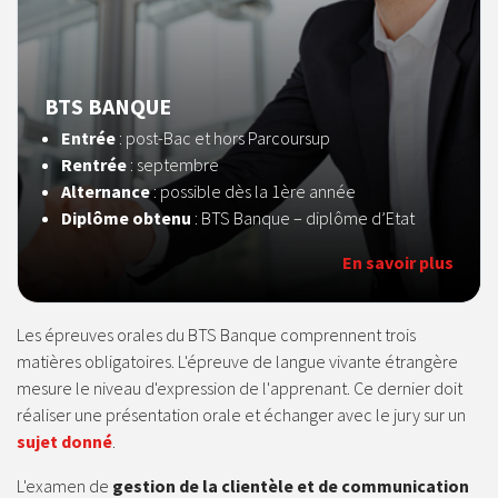
BTS BANQUE
Entrée
: post-Bac et hors Parcoursup
Rentrée
: septembre
Alternance
: possible dès la 1ère année
Diplôme obtenu
: BTS Banque – diplôme d’Etat
En savoir plus
Les épreuves orales du BTS Banque comprennent trois
matières obligatoires. L'épreuve de langue vivante étrangère
mesure le niveau d'expression de l'apprenant. Ce dernier doit
réaliser une présentation orale et échanger avec le jury sur un
sujet donné
.
L'examen de
gestion de la clientèle et de communication