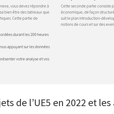
nnexe, vous devez répondre à
Cette seconde partie consiste 
si bien être des tableaux que
économique, de façon structuré
phiques. Cette partie de
suit le plan introduction-dévelo
notions de cours et sur des exem
bordées durant les 200 heures
vous appuyant sur les données
présenter votre analyse et vos
jets de l’UE5 en 2022 et le