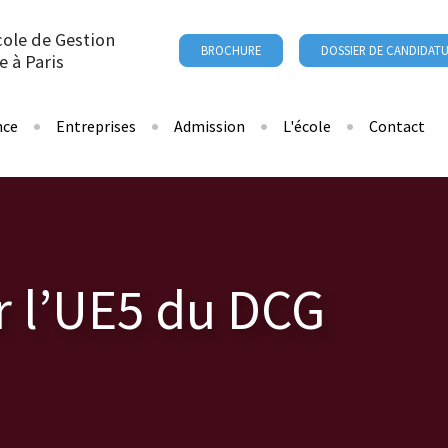
cole de Gestion
BROCHURE
DOSSIER DE CANDIDAT
e à Paris
nce
Entreprises
Admission
L'école
Contact
r l’UE5 du DCG