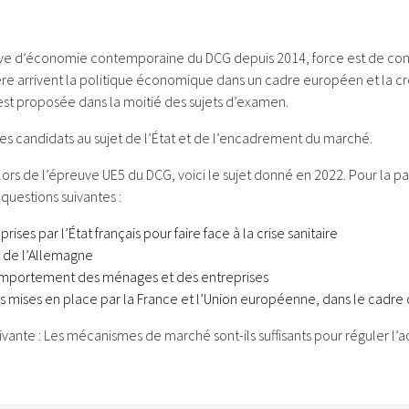
euve d’économie contemporaine du DCG depuis 2014, force est de co
ère arrivent la politique économique dans un cadre européen et la 
st proposée dans la moitié des sujets d’examen.
les candidats au sujet de l’État et de l’encadrement du marché.
ors de l’épreuve UE5 du DCG, voici le sujet donné en 2022. Pour la part
uestions suivantes :
es par l’État français pour faire face à la crise sanitaire
t de l’Allemagne
e comportement des ménages et des entreprises
istes mises en place par la France et l’Union européenne, dans le cadr
uivante : Les mécanismes de marché sont-ils suffisants pour réguler l’