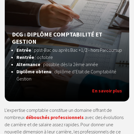
DCG : DIPLÔME COMPTABILITÉ ET
GESTION
Entrée
:
post-Bac ou après Bac +1/2 - hors Parcoursup
Rentrée
: octobre
Alternance
: possible dès la 2ème année
Diplôme obtenu
: diplôme d’Etat de Comptabilité
Gestion
En savoir plus
L'expertise comptable constitue un domaine offrant de
nombreux
débouchés professionnels
avec des évolutions
de carrière et de salaire assez rapides. Pour donner une
nouvelle dimension à leur carrière, les professionnels de ce