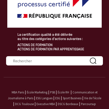
Formulaire de recherche
|
|
|
|
MBA Paris
École Marketing
PSB
École RH
Communication et
|
|
|
|
Journalisme à Paris
ESG Langues
ESG
Sport Business
Vie de l'école
|
|
|
|
DCG Toulouse
Executive MBA
DSCG Bordeaux
Parcoursup