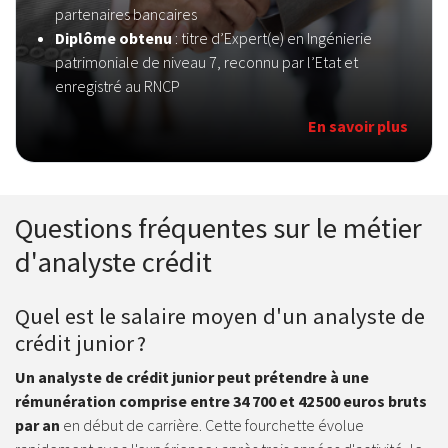
partenaires bancaires
Diplôme obtenu
: titre d’Expert(e) en Ingénierie
patrimoniale de niveau 7, reconnu par l’Etat et
enregistré au RNCP
En savoir plus
Questions fréquentes sur le métier
d'analyste crédit
Quel est le salaire moyen d'un analyste de
crédit junior ?
Un analyste de crédit junior peut prétendre à une
rémunération comprise entre 34 700 et 42 500 euros bruts
par an
en début de carrière. Cette fourchette évolue