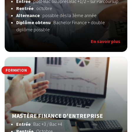
Entrée
: post-Bac ou après Bac +1/2 – sur Parcoursup
Rentrée
: octobre
Alternance
: possible dès la 3ème année
Diplôme obtenu
: Bachelor Finance + double
diplôme possible
En savoir plus
FORMATION
MASTÈRE FINANCE D'ENTREPRISE
Entrée
: Bac +3 / Bac +4
Rentrée
: Octobre