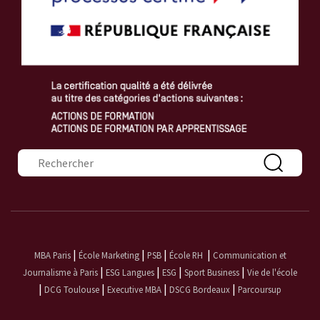
Formulaire de recherche
|
|
|
|
MBA Paris
École Marketing
PSB
École RH
Communication et
|
|
|
|
Journalisme à Paris
ESG Langues
ESG
Sport Business
Vie de l'école
|
|
|
|
DCG Toulouse
Executive MBA
DSCG Bordeaux
Parcoursup