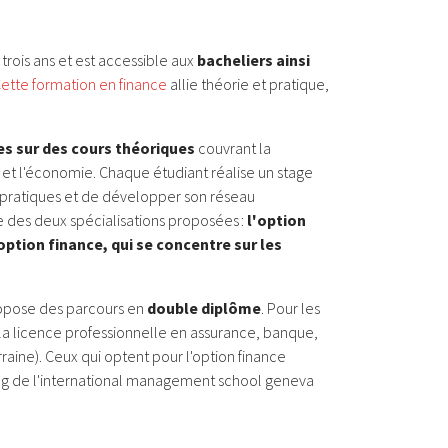
trois ans et est accessible aux
bacheliers ainsi
ette formation en finance
allie théorie et pratique,
s sur des cours théoriques
couvrant la
s et l'économie. Chaque étudiant réalise un stage
 pratiques et de développer son réseau
ne des deux spécialisations proposées :
l'option
ption finance, qui se concentre sur les
ropose des parcours en
double diplôme
. Pour les
ir la licence professionnelle en assurance, banque,
raine). Ceux qui optent pour l'option finance
ing de l'international management school geneva