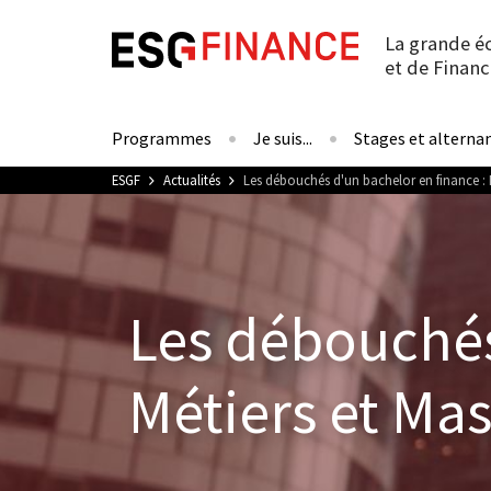
La grande é
et de Financ
Programmes
Je suis...
Stages et alterna
Vous êtes ici
ESGF
Actualités
Les débouchés d'un bachelor en finance : 
Les débouchés
Métiers et Mas