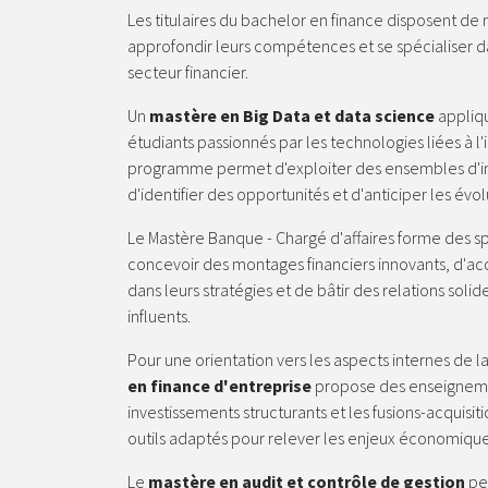
Les titulaires du bachelor en finance disposent d
approfondir leurs compétences et se spécialiser 
secteur financier.
Un
mastère en Big Data et data science
appliqu
étudiants passionnés par les technologies liées à l'i
programme permet d'exploiter des ensembles d'i
d'identifier des opportunités et d'anticiper les évo
Le Mastère Banque - Chargé d'affaires forme des s
concevoir des montages financiers innovants, d'a
dans leurs stratégies et de bâtir des relations soli
influents.
Pour une orientation vers les aspects internes de la
en finance d'entreprise
propose des enseignement
investissements structurants et les fusions-acquisit
outils adaptés pour relever les enjeux économique
Le
mastère en audit et contrôle de gestion
pe