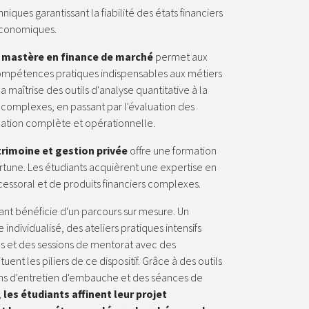
niques garantissant la fiabilité des états financiers
 économiques.
e
mastère en finance de marché
permet aux
ompétences pratiques indispensables aux métiers
a maîtrise des outils d'analyse quantitative à la
 complexes, en passant par l'évaluation des
rmation complète et opérationnelle.
rimoine et gestion privée
offre une formation
rtune. Les étudiants acquièrent une expertise en
ccessoral et de produits financiers complexes.
nt bénéficie d'un parcours sur mesure. Un
ividualisé, des ateliers pratiques intensifs
s et des sessions de mentorat avec des
uent les piliers de ce dispositif. Grâce à des outils
ns d'entretien d'embauche et des séances de
,
les étudiants affinent leur projet