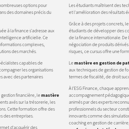
e nombreuses options pour
Les étudiants maîtrisent des tech
dans des domaines précis du
et l'amélioration des résultats
Grâce à des projets concrets, l
ée à la finance s'adresse aux
étudiants de développer des c
ntelligence artificielle. Ce
de la finance internationale. De l
nformations complexes,
négociation de produits dérivés
lutions des marchés.
risques, ce cursus offre une fo
pécialistes capables de
Le
mastère en gestion de pat
ccompagner les organisations
aux techniques de gestion de fo
des avec des partenaires
termes de fiscalité, de droit su
À l'ESG Finance, chaque apprena
 gestion financière, le
mastère
accompagnement pédagogique ind
s axés sur la trésorerie, les
animés par des experts reconnu
ions. Cette formation offre des
professionnels du secteur constit
s des entreprises.
innovants comme des simulatio
coaching en gestion de carrière
rmet d'acquérir des