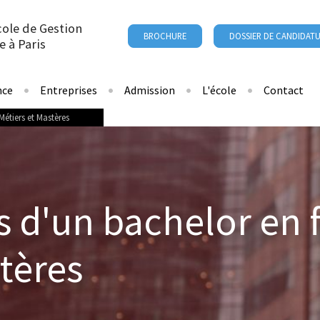
cole de Gestion
BROCHURE
DOSSIER DE CANDIDAT
e à Paris
nce
Entreprises
Admission
L'école
Contact
Métiers et Mastères
 d'un bachelor en f
tères