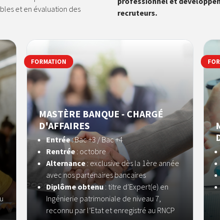
professionnel et développen
les et en évaluation des
recruteurs.
FORMATION
FOR
MASTÈRE BANQUE - CHARGÉ
D'AFFAIRES
Entrée
: Bac +3 / Bac +4
Rentrée
: octobre
Alternance
: exclusive dès la 1ère année
avec nos partenaires bancaires
Diplôme obtenu
: titre d’Expert(e) en
nu
Ingénierie patrimoniale de niveau 7,
reconnu par l’Etat et enregistré au RNCP