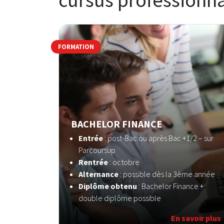
cursus professionna
FORMATION
BACHELOR FINANCE
Entrée
: post-Bac ou après Bac +1/2 – sur
Parcoursup
Rentrée
: octobre
Alternance
: possible dès la 3ème année
Diplôme obtenu
: Bachelor Finance +
double diplôme possible
En savoir plus