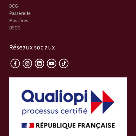
DCG
Passerelle
Mastères
DSCG
Réseaux sociaux