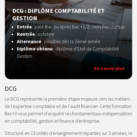
DCG : DIPLÔME COMPTABILITÉ ET
GESTION
Entrée
:
post-Bac ou après Bac +1/2 - hors Parcoursup
Rentrée
: octobre
Alternance
: possible dès la 2ème année
Diplôme obtenu
: diplôme d’Etat de Comptabilité
Gestion
En savoir plus
DCG
Le DCG représente la première étape majeure vers les métiers
de l'expertise comptable et de l'audit financier. Cette formation
Bac+3 vous permet d'acquérir les fondamentaux indispensables
en comptabilité, gestion et finance d'entreprise.
Structuré en 13 unités d'enseignement réparties sur 3 années, le