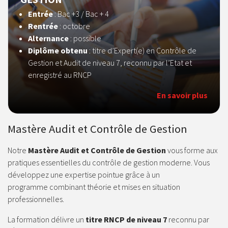
Entrée
: Bac +3 / Bac + 4
Rentrée
: octobre
Alternance
: possible
Diplôme obtenu
: titre d’Expert(e) en Contrôle de
Gestion et Audit de niveau 7, reconnu par l’Etat et
enregistré au RNCP
En savoir plus
Mastère Audit et Contrôle de Gestion
Notre
Mastère Audit et Contrôle de Gestion
vous forme aux
pratiques essentielles du contrôle de gestion moderne. Vous
développez une expertise pointue grâce à un
programme combinant théorie et mises en situation
professionnelles.
La formation délivre un
titre RNCP de niveau 7
reconnu par