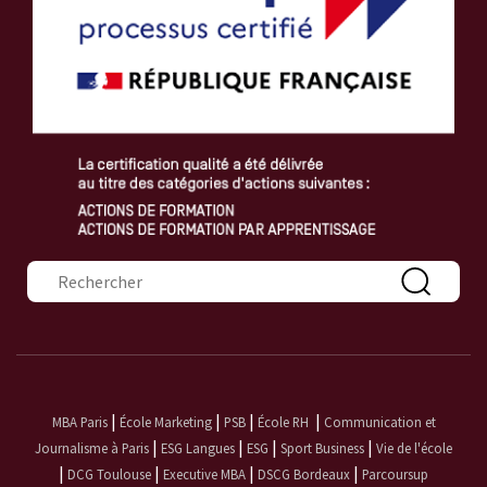
Formulaire de recherche
|
|
|
|
MBA Paris
École Marketing
PSB
École RH
Communication et
|
|
|
|
Journalisme à Paris
ESG Langues
ESG
Sport Business
Vie de l'école
|
|
|
|
DCG Toulouse
Executive MBA
DSCG Bordeaux
Parcoursup