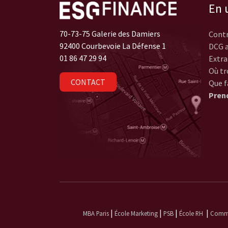
En u
70-73-75 Galerie des Damiers
Contr
92400 Courbevoie La Défense 1
DCG a
01 86 47 29 94
Extra
Où tr
CONTACT
Que f
Pren
|
|
|
|
MBA Paris
École Marketing
PSB
École RH
Commun