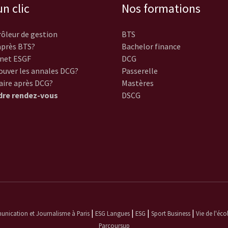
n clic
Nos formations
ôleur de gestion
BTS
près BTS?
Bachelor finance
net ESGF
DCG
ouver les annales DCG?
Passerelle
aire après DCG?
Mastères
dre rendez-vous
DSCG
|
|
|
|
ication et Journalisme à Paris
ESG Langues
ESG
Sport Business
Vie de l'éco
Parcoursup