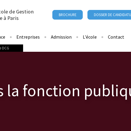
cole de Gestion
BROCHURE
DOSSIER DE CANDIDAT
e à Paris
nce
Entreprises
Admission
L'école
Contact
le DCG
s la fonction publi