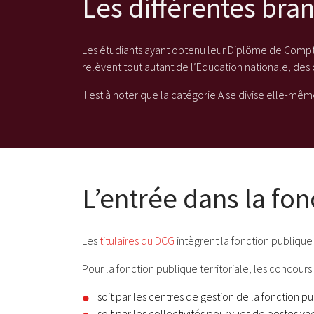
Les différentes bra
Les étudiants ayant obtenu leur Diplôme de Comptab
relèvent tout autant de l’Éducation nationale, des 
Il est à noter que la catégorie A se divise elle-même
L’entrée dans la fo
Les
titulaires du DCG
intègrent la fonction publique
Pour la fonction publique territoriale, les concours 
soit par les centres de gestion de la fonction 
soit par les collectivités pourvues de postes va