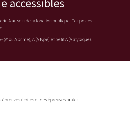
ue accessibles
rie A au sein de la fonction publique. Ces postes
e.
(A' ou A prime), A (A type) et petit A (A atypique).
s épreuves écrites et des épreuves orales.