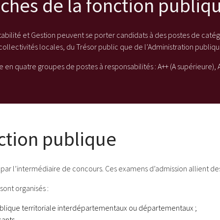
nches de la fonction publiq
ilité et Gestion peuvent se porter candidats à des postes de catégo
collectivités locales, du Trésor public que de l’Administration publiqu
 en quatre groupes de postes à responsabilités : A++ (A supérieure), A+ 
nction publique
 par l’intermédiaire de concours. Ces examens d’admission allient de
sont organisés :
publique territoriale interdépartementaux ou départementaux ;
cants.