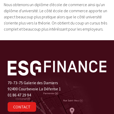
Nous obtenons un diplôme d'école de commerce ainsi qu'un
diplôme d'université. Le côté école de commerce apporte un
aspect beaucoup plus pratique alors que le côté université
s'oriente plus vers la théorie. On obtient du coup un cursus très
complet et beaucoup plus intéréssant pour les employeurs.
70-73-75 Galerie des Damiers
92400 Courbevoie La Défense 1
01 86 47 29 94
CONTACT