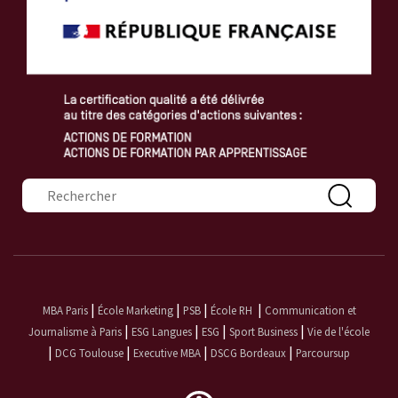
Formulaire de recherche
|
|
|
|
MBA Paris
École Marketing
PSB
École RH
Communication et
|
|
|
|
Journalisme à Paris
ESG Langues
ESG
Sport Business
Vie de l'école
|
|
|
|
DCG Toulouse
Executive MBA
DSCG Bordeaux
Parcoursup