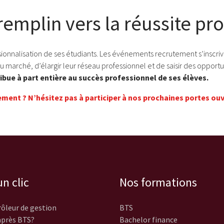
remplin vers la réussite pr
ionnalisation de ses étudiants. Les événements recrutement s’inscr
u marché, d’élargir leur réseau professionnel et de saisir des opport
ibue à part entière au succès professionnel de ses élèves.
ement ? N’hésitez pas à participer à
nos prochaines portes ou
n clic
Nos formations
ôleur de gestion
BTS
près BTS?
Bachelor finance