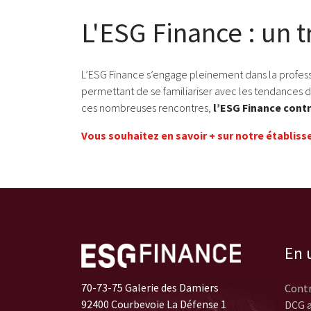
L'ESG Finance : un t
L’ESG Finance s’engage pleinement dans la profess
permettant de se familiariser avec les tendances d
ces nombreuses rencontres,
l’ESG Finance contr
Vous souhaitez en savoir + sur notre établiss
En u
70-73-75 Galerie des Damiers
Contr
92400 Courbevoie La Défense 1
DCG a