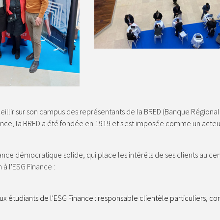
ueillir sur son campus des représentants de la BRED (Banque Régiona
ce, la BRED a été fondée en 1919 et s'est imposée comme un acteur 
ce démocratique solide, qui place les intérêts de ses clients au cen
 à l'ESG Finance :
 étudiants de l'ESG Finance : responsable clientèle particuliers, con