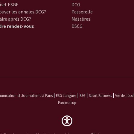
net ESGF
DCG
ouver les annales DCG?
Passerelle
aire après DCG?
Mastères
dre rendez-vous
DSCG
|
|
|
|
ication et Journalisme à Paris
ESG Langues
ESG
Sport Business
Vie de l'éco
Parcoursup