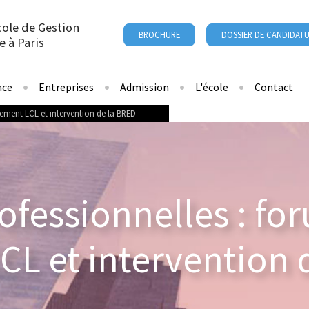
cole de Gestion
BROCHURE
DOSSIER DE CANDIDAT
e à Paris
nce
Entreprises
Admission
L'école
Contact
tement LCL et intervention de la BRED
ofessionnelles : fo
CL et intervention 