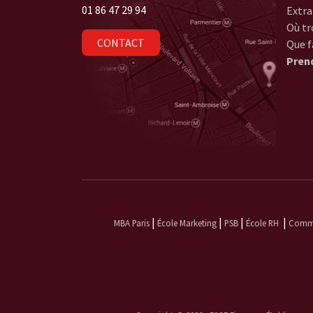
01 86 47 29 94
Extra
Où tr
CONTACT
Que f
Pren
|
|
|
|
MBA Paris
École Marketing
PSB
École RH
Commun