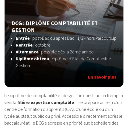
DCG : DIPLÔME COMPTABILITÉ ET
GESTION
Entrée
:
post-Bac ou après Bac +1/2 - hors Parcoursup
Rentrée
: octobre
Alternance
: possible dès la 2ème année
Diplôme obtenu
: diplôme d’Etat de Comptabilité
Gestion
En savoir plus
Le diplôme de comptabilité et de gestion constitue un tremplin
vers la
filière expertise comptable
. Il se prépare au sein d'un
centre de formation d'apprentis (CFA), d'une école ou d'un
lycée au statut public ou privé. Accessible directement après le
baccalauréat, le DCG s'adresse en priorité aux bacheliers des