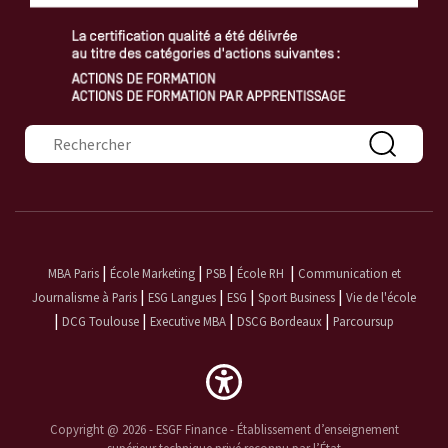
Formulaire de recherche
|
|
|
|
MBA Paris
École Marketing
PSB
École RH
Communication et
|
|
|
|
Journalisme à Paris
ESG Langues
ESG
Sport Business
Vie de l'école
|
|
|
|
DCG Toulouse
Executive MBA
DSCG Bordeaux
Parcoursup
Copyright @ 2026 - ESGF Finance - Établissement d’enseignement
supérieur technique privé reconnu par l’État