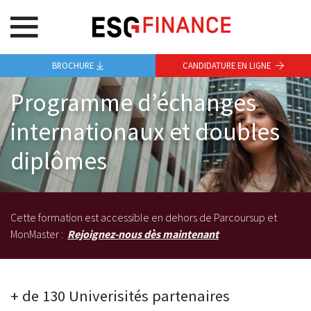
BROCHURE
CANDIDATURE EN LIGNE
Programme d’échanges
internationaux et doubles
diplômes
Cette formation est accessible en dehors de Parcoursup et
MonMaster :
Rejoignez-nous dès maintenant
+ de 130 Univerisités partenaires