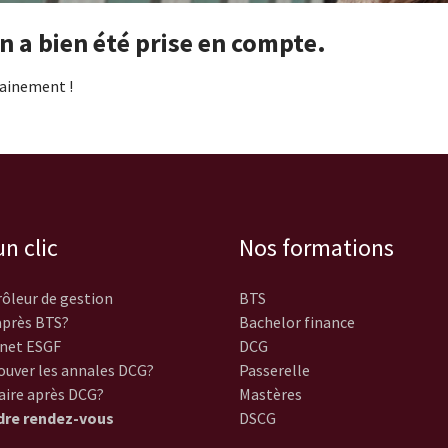
 a bien été prise en compte.
hainement !
n clic
Nos formations
ôleur de gestion
BTS
près BTS?
Bachelor finance
net ESGF
DCG
ouver les annales DCG?
Passerelle
aire après DCG?
Mastères
dre rendez-vous
DSCG