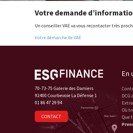
Votre demande d’information
Un conseiller VAE va vous recontacter très proc
Votre démarche de VAE
En u
70-73-75 Galerie des Damiers
Contr
92400 Courbevoie La Défense 1
DCG a
01 86 47 29 94
Extra
Où tr
CONTACT
Que f
Pren