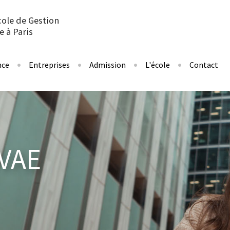
cole de Gestion
e à Paris
nce
Entreprises
Admission
L'école
Contact
 VAE