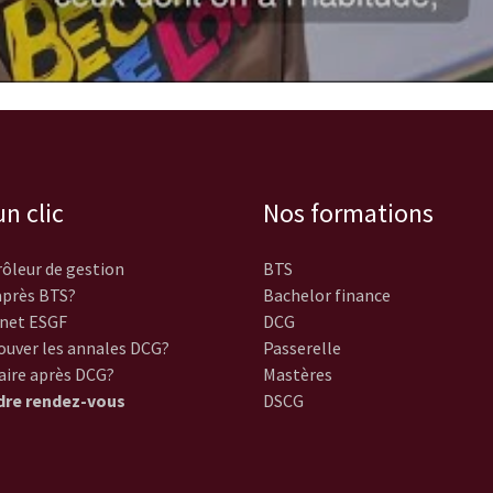
n clic
Nos formations
ôleur de gestion
BTS
près BTS?
Bachelor finance
net ESGF
DCG
ouver les annales DCG?
Passerelle
aire après DCG?
Mastères
dre rendez-vous
DSCG