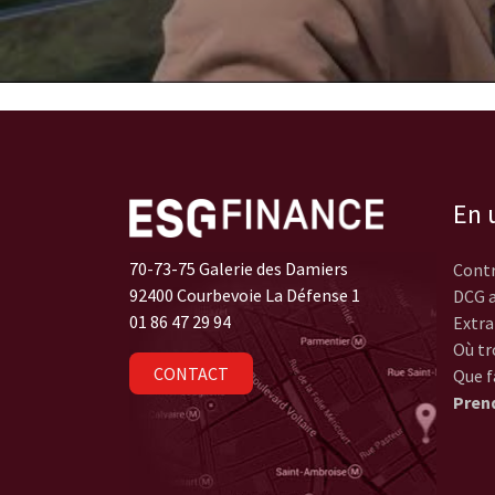
En u
70-73-75 Galerie des Damiers
Contr
92400 Courbevoie La Défense 1
DCG a
01 86 47 29 94
Extra
Où tr
CONTACT
Que f
Pren