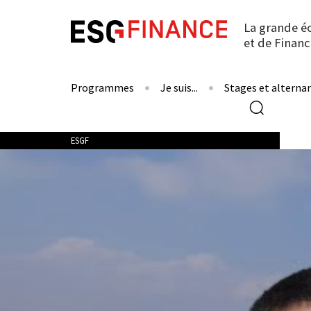
La grande é
et de Financ
Programmes
Je suis...
Stages et alterna
Formulaire de recherche
Vous êtes ici
ESGF